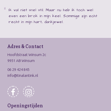
Ik val niet snel stil. Maar nu heb ik toch wel
even een brok in mijn keel. Sommige zijn echt
recht in mijn hart, dankjewel.
Adres & Contact
Hoofdstraat Winsum 2c
9951 AB Winsum
06 29 424 845
info@tinalantink.nl
Openingstijden