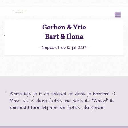
Gerben & Ytje
Bart & Ilona
bruiloft
- Geplaatst op 28 november 2017 -
- Geplaatst op 12 juli 2017 -
Soms kijk je in de spiegel en denk je hmmmm. :)
Maar als ik deze foto's zie denk ik: "Wauw!" Ik
ben echt heel blij met de foto's, dankjewel!