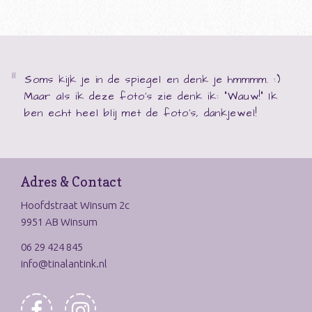
Soms kijk je in de spiegel en denk je hmmmm. :)
Maar als ik deze foto's zie denk ik: "Wauw!" Ik
ben echt heel blij met de foto's, dankjewel!
Adres & Contact
Hoofdstraat Winsum 2c
9951 AB Winsum
06 29 424 845
info@tinalantink.nl