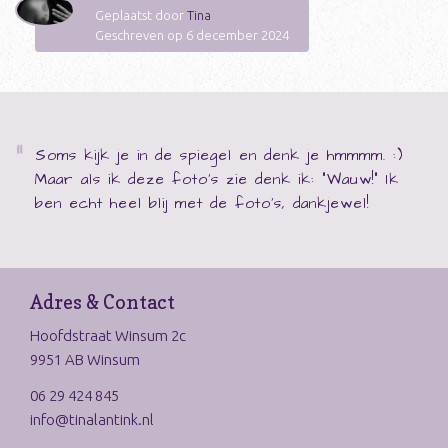
Geplaatst door
Tina
Geschreven op 6 december 2024
Soms kijk je in de spiegel en denk je hmmmm. :)
Maar als ik deze foto's zie denk ik: "Wauw!" Ik
ben echt heel blij met de foto's, dankjewel!
Adres & Contact
Hoofdstraat Winsum 2c
9951 AB Winsum
06 29 424 845
info@tinalantink.nl