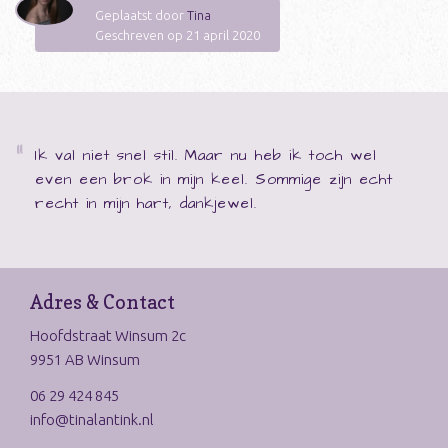
Geplaatst door
Tina
Geschreven op 21 april 2020
Ik val niet snel stil. Maar nu heb ik toch wel
even een brok in mijn keel. Sommige zijn echt
recht in mijn hart, dankjewel.
Adres & Contact
Hoofdstraat Winsum 2c
9951 AB Winsum
06 29 424 845
info@tinalantink.nl