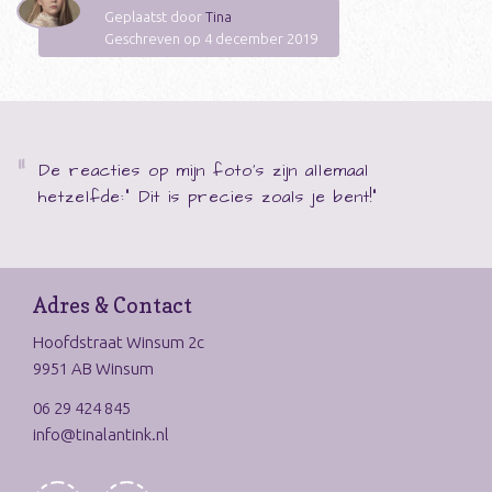
Geplaatst door
Tina
Geschreven op 4 december 2019
De reacties op mijn foto's zijn allemaal
hetzelfde:" Dit is precies zoals je bent!"
Adres & Contact
Hoofdstraat Winsum 2c
9951 AB Winsum
06 29 424 845
info@tinalantink.nl