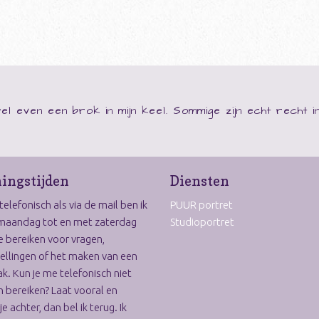
 wel even een brok in mijn keel. Sommige zijn echt recht in
ingstijden
Diensten
elefonisch als via de mail ben ik
PUUR portret
maandag tot en met zaterdag
Studioportret
e bereiken voor vragen,
ellingen of het maken van een
k. Kun je me telefonisch niet
 bereiken? Laat vooral en
je achter, dan bel ik terug. Ik