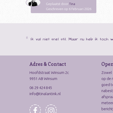
Geplaatst door
Tina
Geschreven op 6 februari 2026
Ik val niet snel stil. Maar nu heb ik toch
Adres & Contact
Open
Hoofdstraat Winsum 2c
Zowel t
9951 AB Winsum
op de 
goed t
06 29 424 845
nabest
info@tinalantink.nl
afspraa
meteen
bericht