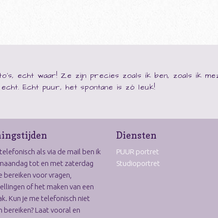
o's, echt waar! Ze zijn precies zoals ik ben, zoals ik m
ij echt. Echt puur, het spontane is zó leuk!
ingstijden
Diensten
elefonisch als via de mail ben ik
PUUR portret
maandag tot en met zaterdag
Studioportret
e bereiken voor vragen,
ellingen of het maken van een
k. Kun je me telefonisch niet
 bereiken? Laat vooral en