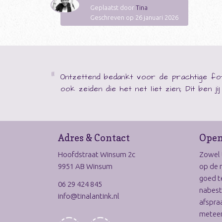
Geplaatst door
Tina
Geschreven op 26 januari 2026
Ontzettend bedankt voor de prachtige fot
ook zeiden die het net liet zien; Dit ben j
Adres & Contact
Open
Hoofdstraat Winsum 2c
Zowel t
9951 AB Winsum
op de 
goed t
06 29 424 845
nabest
info@tinalantink.nl
afspraa
meteen