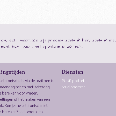
o's, echt waar! Ze zijn precies zoals ik ben, zoals ik m
ij echt. Echt puur, het spontane is zó leuk!
ingstijden
Diensten
elefonisch als via de mail ben ik
PUUR portret
maandag tot en met zaterdag
Studioportret
e bereiken voor vragen,
ellingen of het maken van een
k. Kun je me telefonisch niet
 bereiken? Laat vooral en