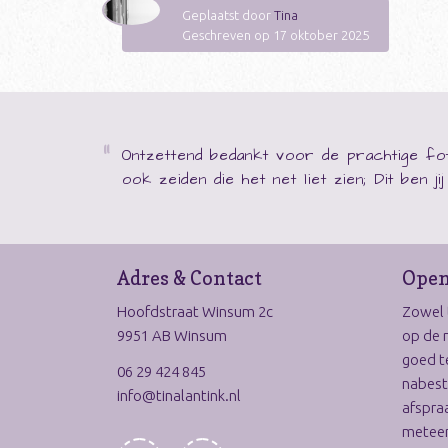
Geplaatst door
Tina
Geschreven op 17 oktober 2025
Ontzettend bedankt voor de prachtige fot
ook zeiden die het net liet zien; Dit ben j
Adres & Contact
Open
Hoofdstraat Winsum 2c
Zowel t
9951 AB Winsum
op de 
goed t
06 29 424 845
nabest
info@tinalantink.nl
afspraa
meteen