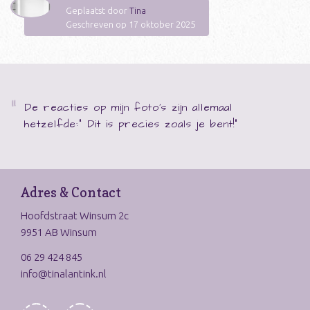
Geplaatst door
Tina
Geschreven op 17 oktober 2025
De reacties op mijn foto's zijn allemaal
hetzelfde:" Dit is precies zoals je bent!"
Adres & Contact
Hoofdstraat Winsum 2c
9951 AB Winsum
06 29 424 845
info@tinalantink.nl