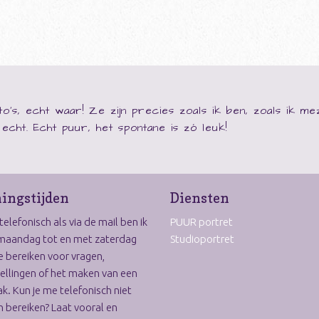
o's, echt waar! Ze zijn precies zoals ik ben, zoals ik m
ij echt. Echt puur, het spontane is zó leuk!
ingstijden
Diensten
elefonisch als via de mail ben ik
PUUR portret
maandag tot en met zaterdag
Studioportret
e bereiken voor vragen,
ellingen of het maken van een
k. Kun je me telefonisch niet
 bereiken? Laat vooral en