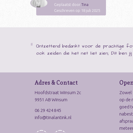
Geplaatst door
Tina
Geschreven op 18 juli 2025
Ontzettend bedankt voor de prachtige fot
ook zeiden die het net liet zien; Dit ben j
Adres & Contact
Open
Hoofdstraat Winsum 2c
Zowel t
9951 AB Winsum
op de 
goed t
06 29 424 845
nabest
info@tinalantink.nl
afspraa
meteen