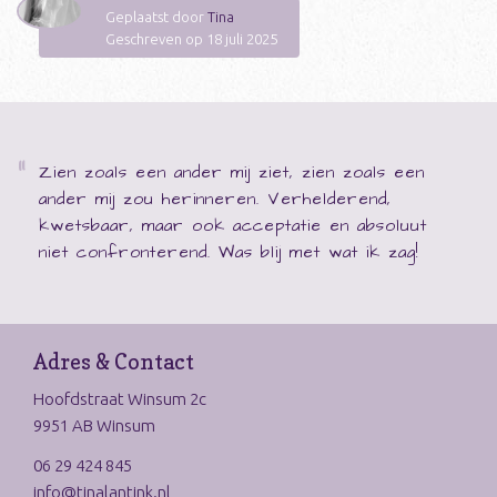
Geplaatst door
Tina
Geschreven op 18 juli 2025
Zien zoals een ander mij ziet, zien zoals een
ander mij zou herinneren. Verhelderend,
kwetsbaar, maar ook acceptatie en absoluut
niet confronterend. Was blij met wat ik zag!
Adres & Contact
Hoofdstraat Winsum 2c
9951 AB Winsum
06 29 424 845
info@tinalantink.nl