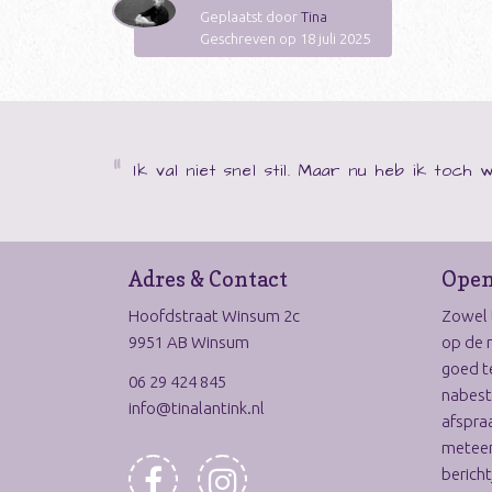
Geplaatst door
Tina
Geschreven op 18 juli 2025
Ik val niet snel stil. Maar nu heb ik toch
Adres & Contact
Open
Hoofdstraat Winsum 2c
Zowel t
9951 AB Winsum
op de 
goed t
06 29 424 845
nabest
info@tinalantink.nl
afspraa
meteen
bericht