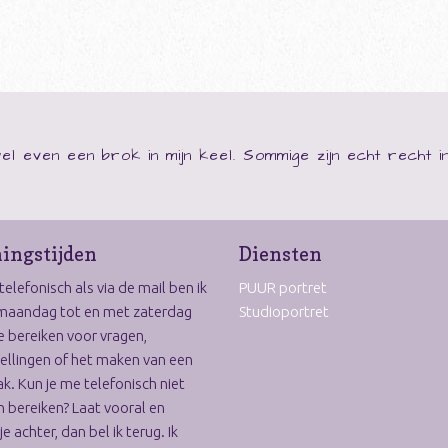
 wel even een brok in mijn keel. Sommige zijn echt recht in
ingstijden
Diensten
elefonisch als via de mail ben ik
PUUR portret
maandag tot en met zaterdag
Studioportret
e bereiken voor vragen,
ellingen of het maken van een
k. Kun je me telefonisch niet
 bereiken? Laat vooral en
je achter, dan bel ik terug. Ik