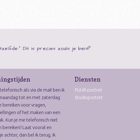
tzelfde:" Dit is precies zoals je bent!"
ingstijden
Diensten
elefonisch als via de mail ben ik
PUUR portret
maandag tot en met zaterdag
Studioportret
e bereiken voor vragen,
ellingen of het maken van een
k. Kun je me telefonisch niet
 bereiken? Laat vooral en
je achter, dan bel ik terug. Ik