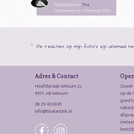
Geplaatst door
Tina
Geschreven op 12 februari 2026
De reacties op mijn foto's zijn allemaal he
Adres & Contact
Open
Hoofdstraat Winsum 2c
Zowel t
9951 AB Winsum
op de 
goed t
06 29 424 845
nabest
info@tinalantink.nl
afspraa
meteen
bericht