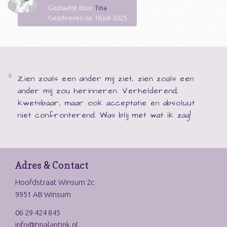
Geplaatst door
Tina
Geschreven op 18 juli 2025
Zien zoals een ander mij ziet, zien zoals een
ander mij zou herinneren. Verhelderend,
kwetsbaar, maar ook acceptatie en absoluut
niet confronterend. Was blij met wat ik zag!
Adres & Contact
Hoofdstraat Winsum 2c
9951 AB Winsum
06 29 424 845
info@tinalantink.nl