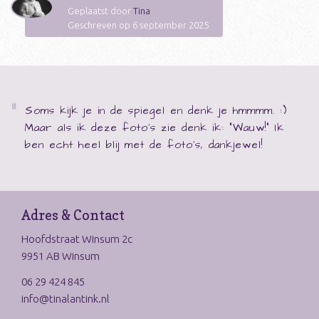
Geplaatst door
Tina
Geschreven op 6 september 2025
Soms kijk je in de spiegel en denk je hmmmm. :)
Maar als ik deze foto's zie denk ik: "Wauw!" Ik
ben echt heel blij met de foto's, dankjewel!
Adres & Contact
Hoofdstraat Winsum 2c
9951 AB Winsum
06 29 424 845
info@tinalantink.nl