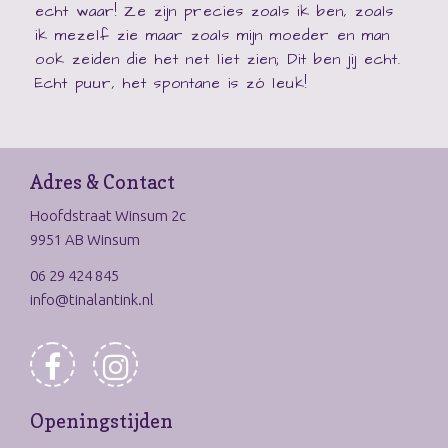
echt waar! Ze zijn precies zoals ik ben, zoals
ik mezelf zie maar zoals mijn moeder en man
ook zeiden die het net liet zien; Dit ben jij echt.
Echt puur, het spontane is zó leuk!
Adres & Contact
Hoofdstraat Winsum 2c
9951 AB Winsum
06 29 424 845
info@tinalantink.nl
Openingstijden