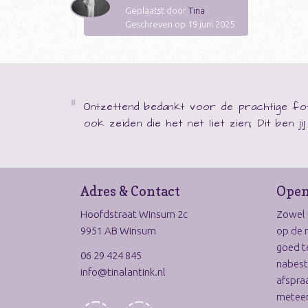
Geplaatst door
Tina
Geschreven op 19 juni 2025
Ontzettend bedankt voor de prachtige fot
ook zeiden die het net liet zien; Dit ben j
Adres & Contact
Open
Hoofdstraat Winsum 2c
Zowel t
9951 AB Winsum
op de 
goed t
06 29 424 845
nabest
info@tinalantink.nl
afspraa
meteen