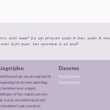
o's, echt waar! Ze zijn precies zoals ik ben, zoals ik m
ij echt. Echt puur, het spontane is zó leuk!
ingstijden
Diensten
elefonisch als via de mail ben ik
PUUR portret
maandag tot en met zaterdag
Studioportret
e bereiken voor vragen,
ellingen of het maken van een
k. Kun je me telefonisch niet
 bereiken? Laat vooral en