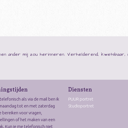
s een ander mij zou herinneren. Verhelderend, kwetsbaar,
ingstijden
Diensten
elefonisch als via de mail ben ik
PUUR portret
maandag tot en met zaterdag
Studioportret
e bereiken voor vragen,
ellingen of het maken van een
k. Kun je me telefonisch niet