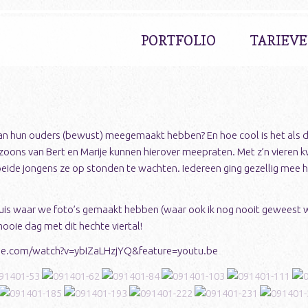
PORTFOLIO
TARIEV
 hun ouders (bewust) meegemaakt hebben? En hoe cool is het als dat
oons van Bert en Marije kunnen hierover meepraten. Met z’n vieren kw
 beide jongens ze op stonden te wachten. Iedereen ging gezellig mee
ij huis waar we foto’s gemaakt hebben (waar ook ik nog nooit geweest 
ooie dag met dit hechte viertal!
utube.com/watch?v=ybIZaLHzjYQ&feature=youtu.be