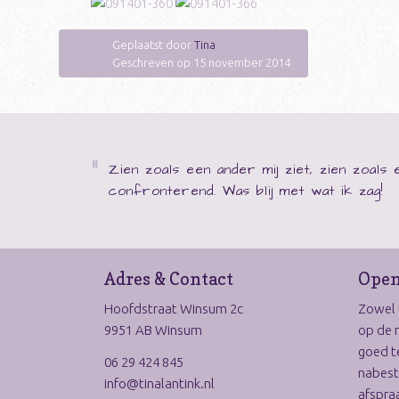
Geplaatst door
Tina
Geschreven op 15 november 2014
Zien zoals een ander mij ziet, zien zoal
confronterend. Was blij met wat ik zag!
Adres & Contact
Open
Hoofdstraat Winsum 2c
Zowel t
9951 AB Winsum
op de 
goed t
06 29 424 845
nabest
info@tinalantink.nl
afspraa