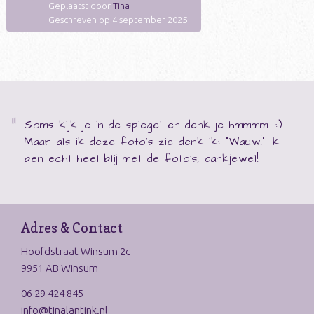
Geplaatst door
Tina
Geschreven op 4 september 2025
Soms kijk je in de spiegel en denk je hmmmm. :)
Maar als ik deze foto's zie denk ik: "Wauw!" Ik
ben echt heel blij met de foto's, dankjewel!
Adres & Contact
Hoofdstraat Winsum 2c
9951 AB Winsum
06 29 424 845
info@tinalantink.nl