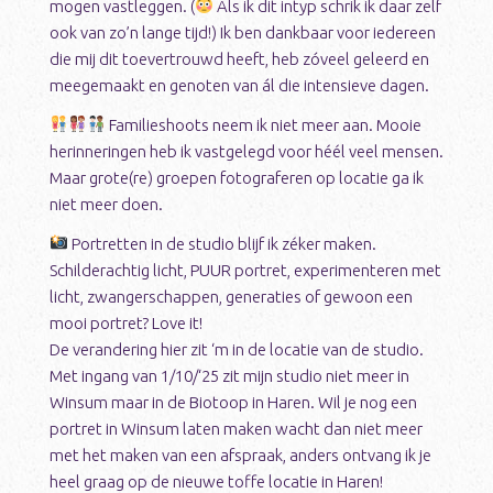
mogen vastleggen. (
Als ik dit intyp schrik ik daar zelf
ook van zo’n lange tijd!) Ik ben dankbaar voor iedereen
die mij dit toevertrouwd heeft, heb zóveel geleerd en
meegemaakt en genoten van ál die intensieve dagen.
Familieshoots neem ik niet meer aan. Mooie
herinneringen heb ik vastgelegd voor héél veel mensen.
Maar grote(re) groepen fotograferen op locatie ga ik
niet meer doen.
Portretten in de studio blijf ik zéker maken.
Schilderachtig licht, PUUR portret, experimenteren met
licht, zwangerschappen, generaties of gewoon een
mooi portret? Love it!
De verandering hier zit ‘m in de locatie van de studio.
Met ingang van 1/10/‘25 zit mijn studio niet meer in
Winsum maar in de Biotoop in Haren. Wil je nog een
portret in Winsum laten maken wacht dan niet meer
met het maken van een afspraak, anders ontvang ik je
heel graag op de nieuwe toffe locatie in Haren!